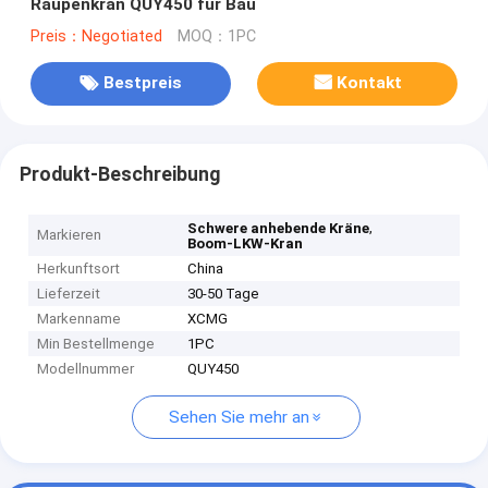
Raupenkran QUY450 für Bau
Preis：Negotiated
MOQ：1PC
Bestpreis
Kontakt
Produkt-Beschreibung
,
Schwere anhebende Kräne
Markieren
Boom-LKW-Kran
Herkunftsort
China
Lieferzeit
30-50 Tage
Markenname
XCMG
Min Bestellmenge
1PC
Modellnummer
QUY450
Sehen Sie mehr an