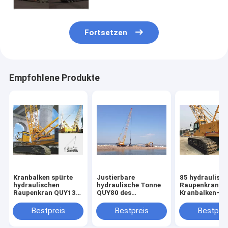
Fortsetzen
Empfohlene Produkte
Kranbalken spürte
Justierbare
85 hydraulisch
hydraulischen
hydraulische Tonne
Raupenkran T
Raupenkran QUY130,
QUY80 des
Kranbalken-12
Knöchel-Boom-Kran
Raupenkrans 28 der
mobiler
für das Anheben von
Knöchel-Boom-
hydraulischer
Bestpreis
Bestpreis
Bestprei
schweren Sachen
Längen-80m
XGC85
auf