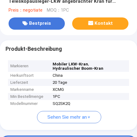
Teleskopausleger-LKW angebrachter Kran für
Verkauf
Preis：negotiate
MOQ：1PC
Bestpreis
Kontakt
Produkt-Beschreibung
,
Mobiler LKW-Kran
Markieren
Hydraulischer Boom-Kran
Herkunftsort
China
Lieferzeit
20 Tage
Markenname
XCMG
Min Bestellmenge
1PC
Modellnummer
SQ2SK2Q
Sehen Sie mehr an