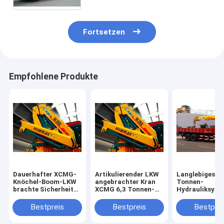
Fortsetzen
Empfohlene Produkte
Dauerhafter XCMG-
Artikulierender LKW
Langlebiges G
Knöchel-Boom-LKW
angebrachter Kran
Tonnen-
brachte Sicherheit
XCMG 6,3 Tonnen-
Hydrauliksyst
des Kran-6300kg für
SQ6.3ZK2 mit
LKW angebrac
Minenindustrie an
niedrigem Preis
Kran, 63 l/min
Bestpreis
Bestpreis
Bestprei
Ölfluss-