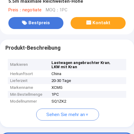
5.5m maximale Reichweiten-Höhe
Preis：negotiate
MOQ：1PC
Bestpreis
Kontakt
Produkt-Beschreibung
,
Lastwagen angebrachter Kran
Markieren
LKW mit Kran
Herkunftsort
China
Lieferzeit
20-30 Tage
Markenname
XCMG
Min Bestellmenge
1PC
Modellnummer
SQ1ZK2
Sehen Sie mehr an