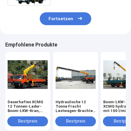
Fortsetzen
Empfohlene Produkte
Dauerhaftes XCMG
Hydraulische 12
Boom-LKW-Kr
12 Tonnen-Lader-
Tonne Fracht
XCMG hydrauli
Boom-LKW-Kran,
Lastwagen-Brachte
mit 100 l/min
14.5m Hubhöhe
Kran mit
Handels-3800
Teleskopausleger an
Bestpreis
Bestpreis
Bestprei