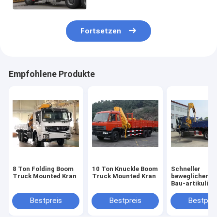
Fortsetzen
Empfohlene Produkte
8 Ton Folding Boom
10 Ton Knuckle Boom
Schneller
Truck Mounted Kran
Truck Mounted Kran
beweglicher S
Bau-artikulier
Boom-Kran, 5 
SQ5ZK3Q MIT 
Bestpreis
Bestpreis
Bestprei
CER