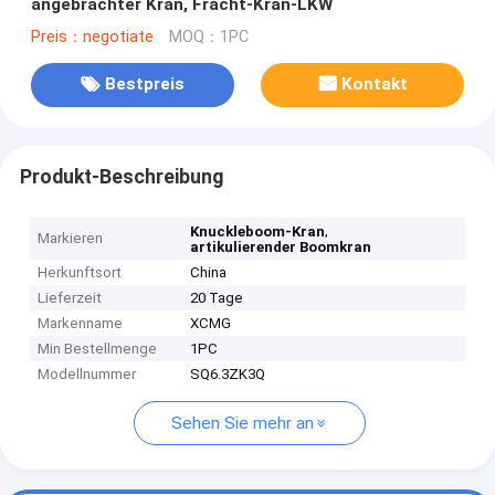
angebrachter Kran, Fracht-Kran-LKW
Preis：negotiate
MOQ：1PC
Bestpreis
Kontakt
Produkt-Beschreibung
,
Knuckleboom-Kran
Markieren
artikulierender Boomkran
Herkunftsort
China
Lieferzeit
20 Tage
Markenname
XCMG
Min Bestellmenge
1PC
Modellnummer
SQ6.3ZK3Q
Sehen Sie mehr an